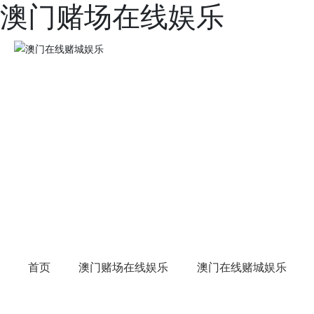
澳门赌场在线娱乐
首页
澳门赌场在线娱乐
澳门在线赌城娱乐