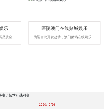
娱乐
医院澳门在线赌城娱乐
高品质全系
为迎合此开发趋势，澳门赌场在线娱乐一
不断升级优
直坚持以高品质全系自主产品和雄厚的专
线赌城娱
业实力，不断升级优化住宅项目的低压配
配电产品原
电澳门在线赌城娱乐，所提供的新6全系
害物质，符
列高端配电产品原材料不含苯、镉、铅、
更环保。主
汞等有害物质，符合欧盟ROHS环保认
断路晶、M
证，安全更环保。主要产品包含全系列A
动转换开
CB万能式断路晶、MCCB塑亮断路、ATS
插座智能
双电源自动转换开关、MCB终端配电及
的各级配电
面板开关插座智能家居产品，全线满足住
用电安全保
宅项目的各级配电保护系统，为千家万户
的百姓用电安全保驾护航。
2020/10/26