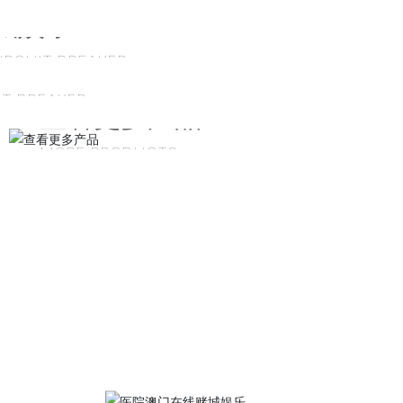
城娱乐
IRCUIT BREAKER
IT BREAKER
查看更多产品
MORE PRODUCTS
娱乐
医院澳门在线赌城娱乐