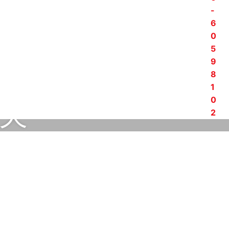
-
6
0
5
9
8
1
0
2