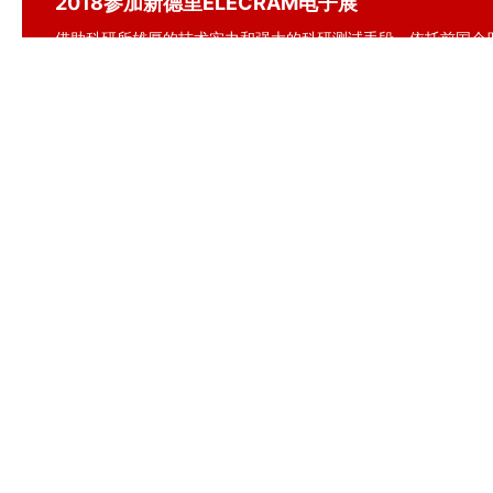
2018参加新德里ELECRAM电子展
借助科研所雄厚的技术实力和强大的科研测试手段，依托前国企
制造和市场营销经验，在技术创新，制造工艺，质量保证和市场
方面均有独到之处，在本行业中居领先地位。