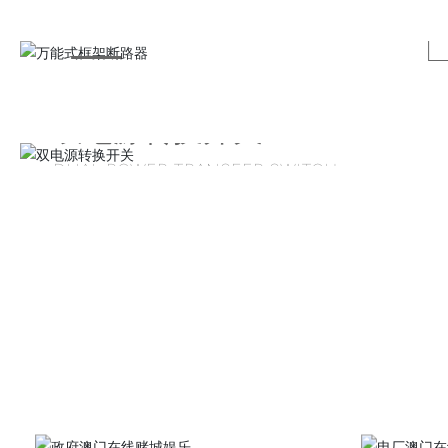
UNIVERSAL FRAME CIRCUIT BREAKER
双电源转换开关
DUAL POWER TRANSFER SWITCH
政府澳门在线赌城娱乐
电