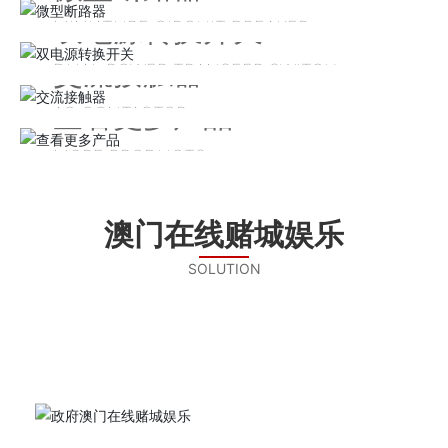
双电源转换开关
MINIATURE CIRCUIT BREAKER
交流接触器
DUAL POWER TRANSFER SWITCH
查看更多产品
AC CONTACTOR
MORE PRODUCTS
澳门在线赌城娱乐
SOLUTION
政府澳门在线赌城娱乐