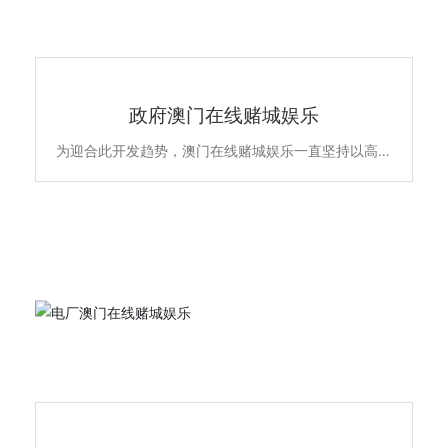
政府澳门在线赌城娱乐
为迎合此开发趋势，澳门在线赌城娱乐一直坚持以高品
质全系自主产品和雄厚的专业实力，不断升级优化住宅
项目的低压配电澳门在线赌城娱乐，所提供的新6全系
列高端配电产品原材料不含苯、镉、铅、汞等有害物
质，符合欧盟ROHS环保认证，安全更环保。主要产品
包含全系列ACB万能式断路晶、MCCB塑亮断路、ATS
双电源自动转换开关、MCB终端配电及面板开关插座
智能家居产品，全线满足住宅项目的各级配电保护系
统，为千家万户的百姓用电安全保驾护航。
电厂澳门在线赌城娱乐