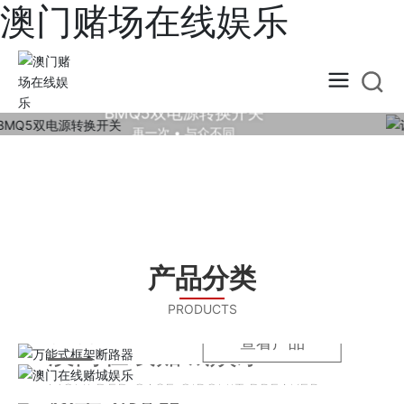
澳门赌场在线娱乐
万能式框架
产品分类
断路器
PRODUCTS
UNIVERSAL FRAME
CIRCUIT BREAKER
查看产品
澳门在线赌城娱乐
微型断路器
MOULDED CASE CIRCUIT BREAKER