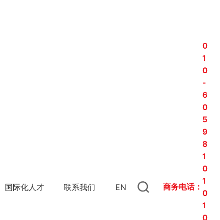
0
1
0
-
6
0
5
9
8
1
0
1
商务电话：
国际化人才
联系我们
EN
0
1
0