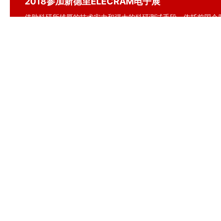
2018参加新德里ELECRAM电子展
借助科研所雄厚的技术实力和强大的科研测试手段，依托前国企
制造和市场营销经验，在技术创新，制造工艺，质量保证和市场
方面均有独到之处，在本行业中居领先地位。