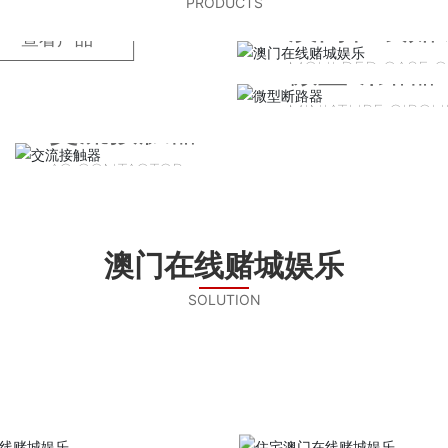
PRODUCTS
澳门在线赌
查看产品
微型断路器
MOULDED CASE C
MINIATURE CIRCU
交流接触器
AC CONTACTOR
澳门在线赌城娱乐
SOLUTION
厂澳门在线赌城娱乐
住宅澳门在线赌城