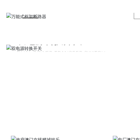
UNIVERSAL FRAME CIRCUIT BREAKER
双电源转换开关
DUAL POWER TRANSFER SWITCH
政府澳门在线赌城娱乐
电