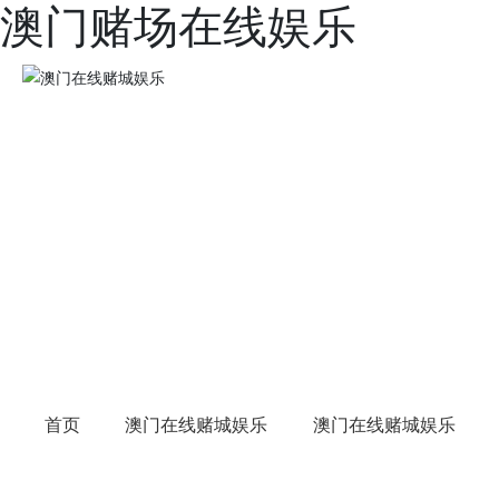
澳门赌场在线娱乐
首页
澳门在线赌城娱乐
澳门在线赌城娱乐