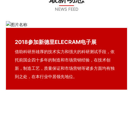
NEWS FEED
2018参加新德里ELECRAM电子展
借助科研所雄厚的技术实力和强大的科研测试手段，依
托前国企四十多年的制造和市场营销经验，在技术创
新，制造工艺，质量保证和市场营销等诸多方面均有独
到之处，在本行业中居领先地位。