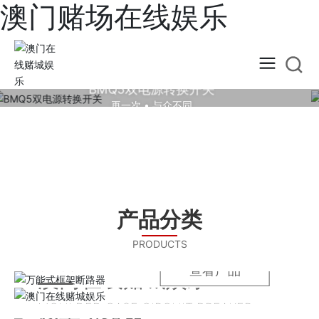
澳门赌场在线娱乐
万能式框架
产品分类
断路器
PRODUCTS
UNIVERSAL FRAME
CIRCUIT BREAKER
查看产品
澳门在线赌城娱乐
微型断路器
MOULDED CASE CIRCUIT BREAKER