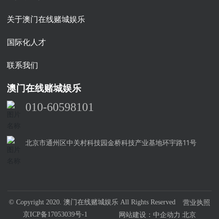
关于澳门在线赌城娱乐
国际化人才
联系我们
澳门在线赌城娱乐
010-60598101
北京市通州区中关村科技园金桥科技产业基地环宇路11号
营业执照
© Copyright 2020. 澳门在线赌城娱乐 All Rights Reserved
网站建设：
中企动力
北京
京ICP备17053039号-1