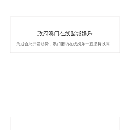
政府澳门在线赌城娱乐
为迎合此开发趋势，澳门赌场在线娱乐一直坚持以高品
质全系自主产品和雄厚的专业实力，不断升级优化住宅
项目的低压配电澳门在线赌城娱乐，所提供的新6全系
列高端配电产品原材料不含苯、镉、铅、汞等有害物
质，符合欧盟ROHS环保认证，安全更环保。主要产品
包含全系列ACB万能式断路晶、MCCB塑亮断路、ATS
双电源自动转换开关、MCB终端配电及面板开关插座
智能家居产品，全线满足住宅项目的各级配电保护系
统，为千家万户的百姓用电安全保驾护航。
电厂澳门在线赌城娱乐