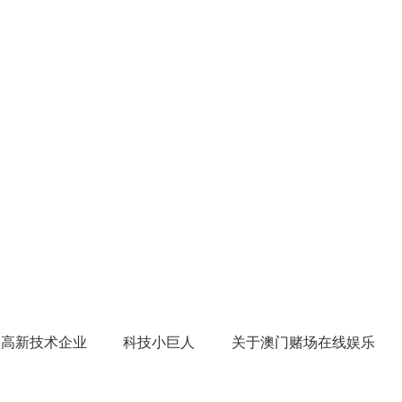
高新技术企业
科技小巨人
关于澳门赌场在线娱乐