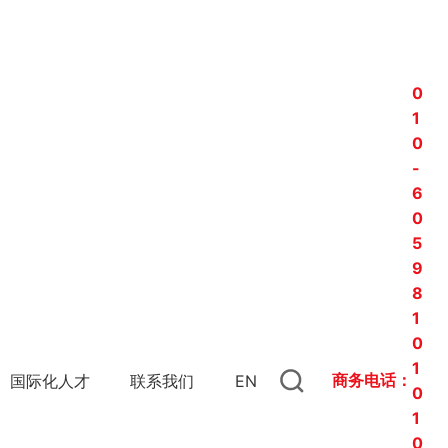
0
1
0
-
6
0
5
9
8
1
0
1
商务电话：
国际化人才
联系我们
EN
0
1
0