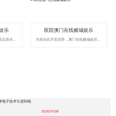
娱乐
医院澳门在线赌城娱乐
高品质全系
为迎合此开发趋势，澳门在线赌城娱乐一
不断升级优
直坚持以高品质全系自主产品和雄厚的专
线赌城娱
业实力，不断升级优化住宅项目的低压配
配电产品原
电澳门在线赌城娱乐，所提供的新6全系
害物质，符
列高端配电产品原材料不含苯、镉、铅、
更环保。主
汞等有害物质，符合欧盟ROHS环保认
断路晶、M
证，安全更环保。主要产品包含全系列A
动转换开
CB万能式断路晶、MCCB塑亮断路、ATS
插座智能
双电源自动转换开关、MCB终端配电及
的各级配电
面板开关插座智能家居产品，全线满足住
用电安全保
宅项目的各级配电保护系统，为千家万户
的百姓用电安全保驾护航。
2020/10/26