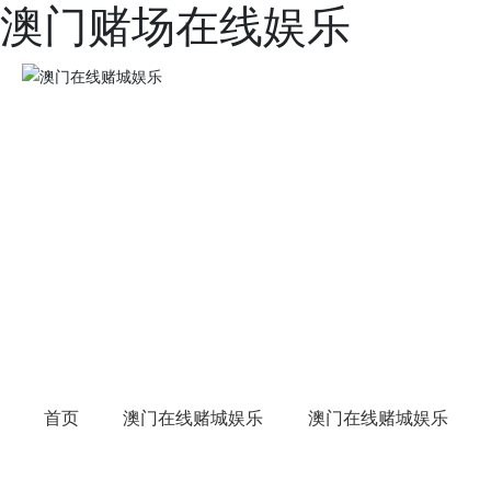
澳门赌场在线娱乐
首页
澳门在线赌城娱乐
澳门在线赌城娱乐