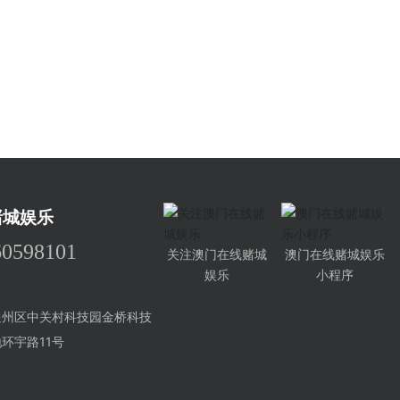
赌城娱乐
60598101
关注澳门在线赌城
澳门在线赌城娱乐
娱乐
小程序
通州区中关村科技园金桥科技
环宇路11号