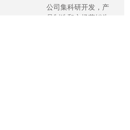
公司集科研开发，产
品制造和市场营销为
一体，将电子技术引
以智能型万能式断路器、智能型塑壳
进到电器产品中
断路器、智能型双电源转换开关、剩
余电流动作断路器、高分断微型断路
器等保护电器和接触器、热继电器等
控制电器;电涌保护器、电气火灾监控
管理系统等为主导产品。借助科研院
所雄厚的技术实力和强大的科研测试
手段，依托前国企四十多年的制造和
市场营销经验，在技术创新、制造工
澳门在线赌城娱乐不断创新，旗下产品
艺、质量保证和市场营销等诸方面均
有独到之处，在本行业中具有较强的
品牌影响力。
型双电源转换开关、剩余电流动作断路器、高分断微型断路器等保护电
电气火灾监控管理系统等为主导产品。借助科研院所雄厚的技术实力和