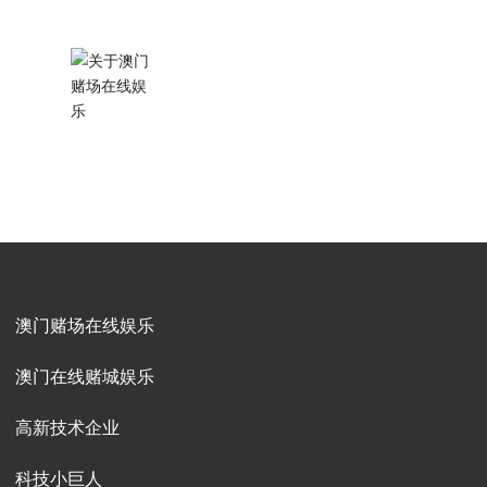
澳门赌场在线娱乐
澳门在线赌城娱乐
高新技术企业
科技小巨人