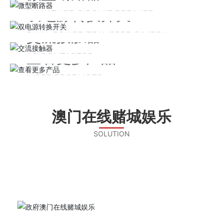
双电源转换开关
MINIATURE CIRCUIT BREAKER
交流接触器
DUAL POWER TRANSFER SWITCH
查看更多产品
AC CONTACTOR
MORE PRODUCTS
澳门在线赌城娱乐
SOLUTION
政府澳门在线赌城娱乐