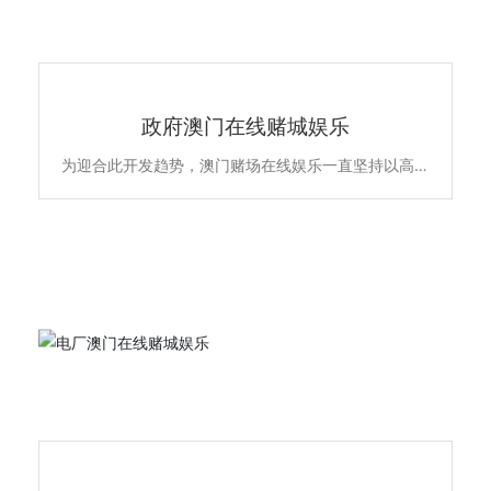
政府澳门在线赌城娱乐
为迎合此开发趋势，澳门赌场在线娱乐一直坚持以高品
质全系自主产品和雄厚的专业实力，不断升级优化住宅
项目的低压配电澳门在线赌城娱乐，所提供的新6全系
列高端配电产品原材料不含苯、镉、铅、汞等有害物
质，符合欧盟ROHS环保认证，安全更环保。主要产品
包含全系列ACB万能式断路晶、MCCB塑亮断路、ATS
双电源自动转换开关、MCB终端配电及面板开关插座
智能家居产品，全线满足住宅项目的各级配电保护系
统，为千家万户的百姓用电安全保驾护航。
电厂澳门在线赌城娱乐