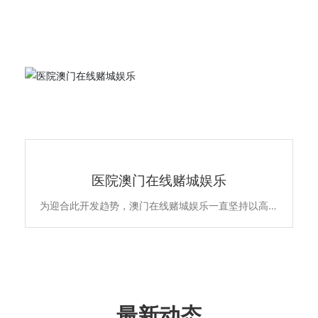
料不含苯、镉、铅、汞等有害物质，符合欧盟ROHS环
保认证，安全更环保。主要产品包含全系列ACB万能式
断路晶、MCCB塑亮断路、ATS双电源自动转换开关、
MCB终端配电及面板开关插座智能家居产品，全线满
足住宅项目的各级配电保护系统，为千家万户的百姓用
电安全保驾护航。
医院澳门在线赌城娱乐
医院澳门在线赌城娱乐
为迎合此开发趋势，澳门在线赌城娱乐一直坚持以高品
质全系自主产品和雄厚的专业实力，不断升级优化住宅
项目的低压配电澳门在线赌城娱乐，所提供的新6全系
列高端配电产品原材料不含苯、镉、铅、汞等有害物
质，符合欧盟ROHS环保认证，安全更环保。主要产品
包含全系列ACB万能式断路晶、MCCB塑亮断路、ATS
双电源自动转换开关、MCB终端配电及面板开关插座
智能家居产品，全线满足住宅项目的各级配电保护系
最新动态
统，为千家万户的百姓用电安全保驾护航。