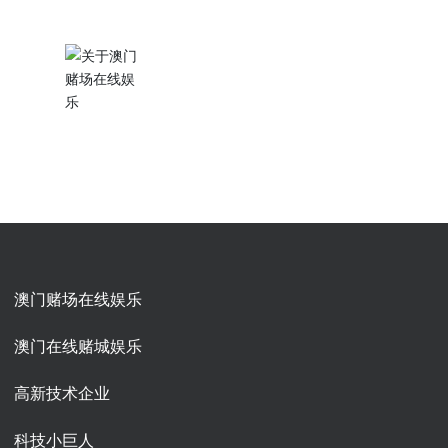
澳门赌场在线娱乐
澳门在线赌城娱乐
高新技术企业
科技小巨人