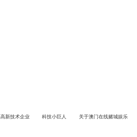
高新技术企业
科技小巨人
关于澳门在线赌城娱乐