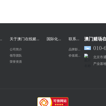
澳门赌场
关于澳门在线赌
国际化
联系我
城娱乐
人才
们
010-
发
公司简介
品牌影
先
领导团队
响力
价值观
北京市
新
荣誉资质
念
产业基地