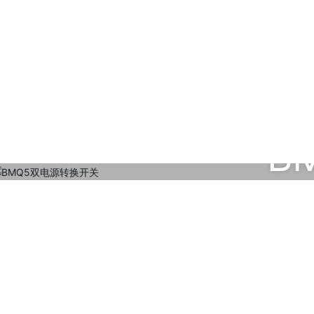
让
万能式框架断路器