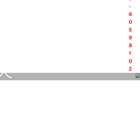
-
6
0
5
9
8
1
0
2
的生活