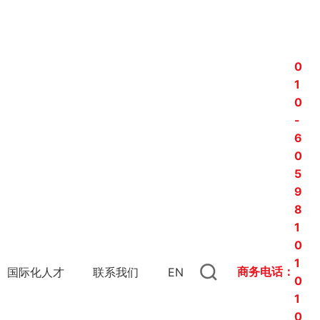
0
1
0
-
6
0
5
9
8
1
0
1
商务电话：
国际化人才
联系我们
EN
0
1
0