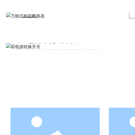
UNIVERSAL FRAME CIRCUIT BREAKER
双电源转换开关
DUAL POWER TRANSFER SWITCH
政府澳门在线赌城娱乐
电