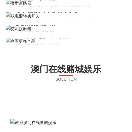
双电源转换开关
MINIATURE CIRCUIT BREAKER
交流接触器
DUAL POWER TRANSFER SWITCH
查看更多产品
AC CONTACTOR
MORE PRODUCTS
澳门在线赌城娱乐
SOLUTION
政府澳门在线赌城娱乐