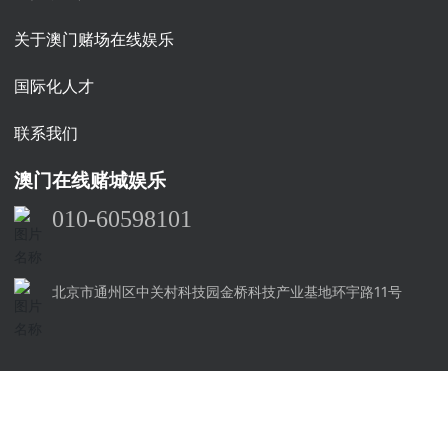
关于澳门赌场在线娱乐
国际化人才
联系我们
澳门在线赌城娱乐
010-60598101
北京市通州区中关村科技园金桥科技产业基地环宇路11号
营业执照
© Copyright 2020. 澳门在线赌城娱乐 All Rights Reserved
网站建设：
中企动力
北京
京ICP备17053039号-1