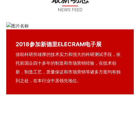
NEWS FEED
2018参加新德里ELECRAM电子展
借助科研所雄厚的技术实力和强大的科研测试手段，依
托前国企四十多年的制造和市场营销经验，在技术创
新，制造工艺，质量保证和市场营销等诸多方面均有独
到之处，在本行业中居领先地位。