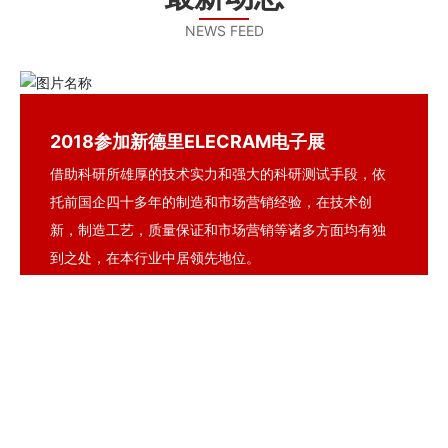
NEWS FEED
2018参加新德里ELECRAM电子展
借助科研所雄厚的技术实力和强大的科研测试手段，依
托前国企四十多年的制造和市场营销经验，在技术创
新，制造工艺，质量保证和市场营销等诸多方面均有独
到之处，在本行业中居领先地位。