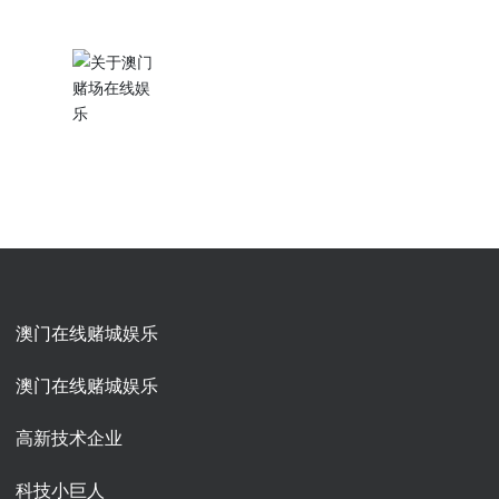
澳门在线赌城娱乐
澳门在线赌城娱乐
高新技术企业
科技小巨人