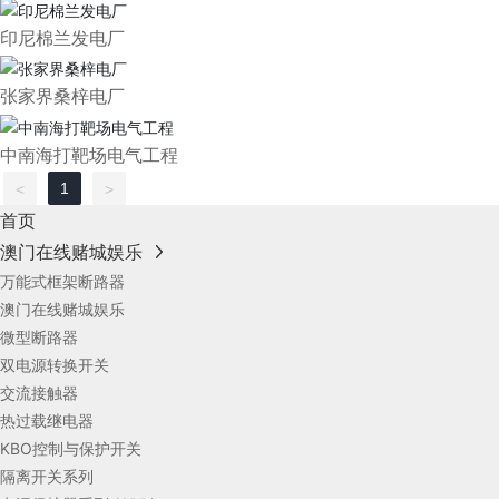
印尼棉兰发电厂
张家界桑梓电厂
中南海打靶场电气工程
1
<
>
首页
澳门在线赌城娱乐
万能式框架断路器
澳门在线赌城娱乐
微型断路器
双电源转换开关
交流接触器
热过载继电器
KBO控制与保护开关
隔离开关系列