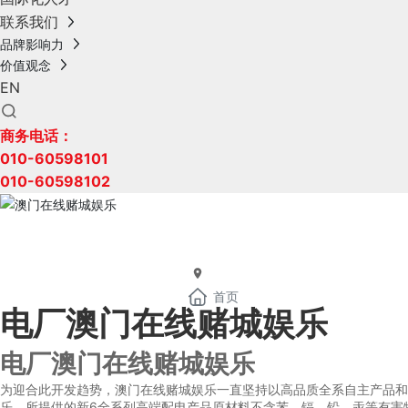
联系我们
品牌影响力
价值观念
EN
商务电话：
010-60598101
010-
60598102
澳门在线赌城娱乐
SOLUTION
首页
电厂澳门在线赌城娱乐
电厂澳门在线赌城娱乐
为迎合此开发趋势，澳门在线赌城娱乐一直坚持以高品质全系自主产品和
乐，所提供的新6全系列高端配电产品原材料不含苯、镉、铅、汞等有害物