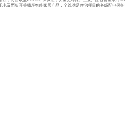
终端配电及面板开关插座智能家居产品，全线满足住宅项目的各级配电保护